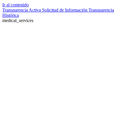
Ir al contenido
Transparencia Activa
Solicitud de Información
Transparencia
Histórica
medical_services
Farmacia de turno no disponible