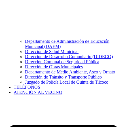
Departamento de Administración de Educación
Municipal (DAEM)
Dirección de Salud Municipal
Dirección de Desarrollo Comunitario (DIDECO)
Dirección Comunal de Seguridad Pública
Dirección de Obras Municipales
Departamento de Medio Ambiente, Aseo y Ornato
Dirección de Tránsito y Transporte Público
Juzgado de Policía Local de Quinta de Tilcoco
TELÉFONOS
ATENCIÓN AL VECINO