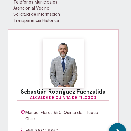
Teléfonos Municipales
Atención al Vecino
Solicitud de Información
Transparencia Histórica
Sebastián Rodríguez Fuenzalida
ALCALDE DE QUINTA DE TILCOCO
location_on
Manuel Flores #50, Quinta de Tilcoco,
Chile
call
+56 9 5812 9857