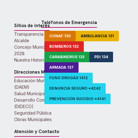
Teléfonos de Emergencia
Sitios de interés
Transparencia Activa
CONAF 130
AMBULANCIA 131
Alcalde
BOMBEROS 132
Concejo Municipal 2024-
2028
CARABINEROS 133
PDI 134
Nuestra Historia
ARMADA 137
Direcciones Municipales
FONO DROGAS 1412
Educación Municipal
(DAEM)
DENUNCIA SEGURO *4242
Salud Municipal
PREVENCIÓN SUICIDIO *4141
Desarrollo Comunitario
(DIDECO)
Seguridad Pública
Obras Municipales
Atención y Contacto