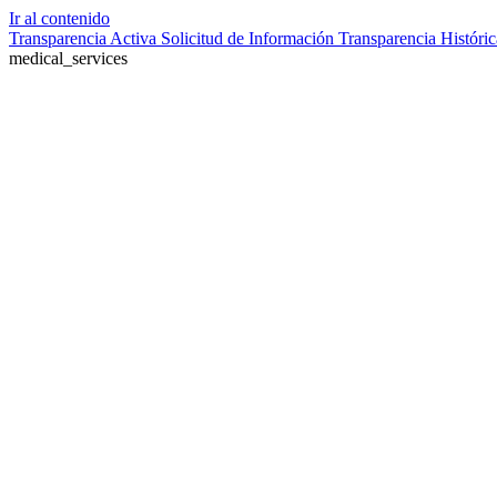
Ir al contenido
Transparencia Activa
Solicitud de Información
Transparencia Históric
medical_services
Farmacia de turno no disponible