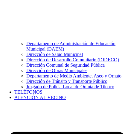
Departamento de Administración de Educación
Municipal (DAEM)
Dirección de Salud Municipal
Dirección de Desarrollo Comunitario (DIDECO)
Dirección Comunal de Seguridad Pública
Dirección de Obras Municipales
Departamento de Medio Ambiente, Aseo y Ornato
Dirección de Tránsito y Transporte Público
Juzgado de Policía Local de Quinta de Tilcoco
TELÉFONOS
ATENCIÓN AL VECINO