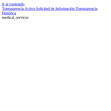
Ir al contenido
Transparencia Activa
Solicitud de Información
Transparencia
Histórica
medical_services
Farmacia de turno no disponible