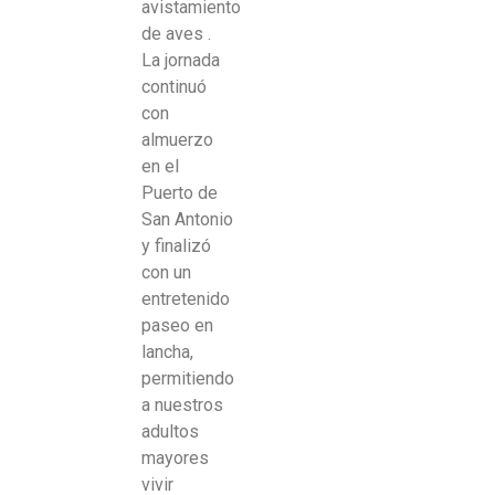
avistamiento
de aves .
La jornada
continuó
con
almuerzo
en el
Puerto de
San Antonio
y finalizó
con un
entretenido
paseo en
lancha,
permitiendo
a nuestros
adultos
mayores
vivir