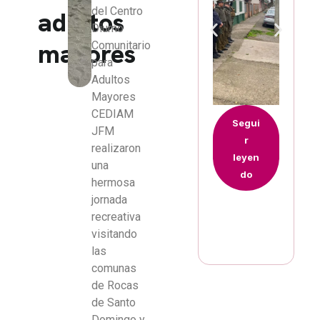
del Centro
adultos
Diurno
mayores
Comunitario
para
Adultos
Mayores
CEDIAM
Segui
JFM
r
realizaron
leyen
una
do
hermosa
jornada
recreativa
visitando
las
comunas
de Rocas
de Santo
Domingo y