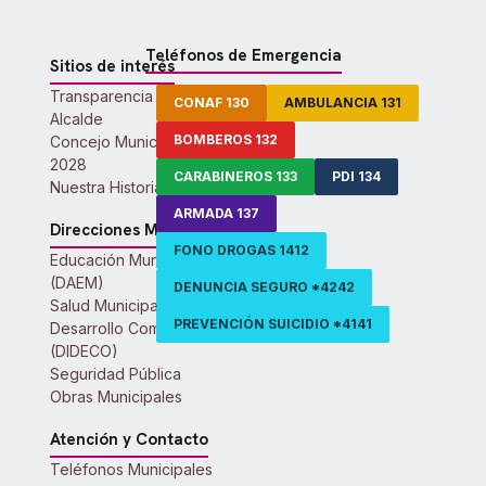
Teléfonos de Emergencia
Sitios de interés
Transparencia Activa
CONAF 130
AMBULANCIA 131
Alcalde
BOMBEROS 132
Concejo Municipal 2024-
2028
CARABINEROS 133
PDI 134
Nuestra Historia
ARMADA 137
Direcciones Municipales
FONO DROGAS 1412
Educación Municipal
(DAEM)
DENUNCIA SEGURO *4242
Salud Municipal
PREVENCIÓN SUICIDIO *4141
Desarrollo Comunitario
(DIDECO)
Seguridad Pública
Obras Municipales
Atención y Contacto
Teléfonos Municipales