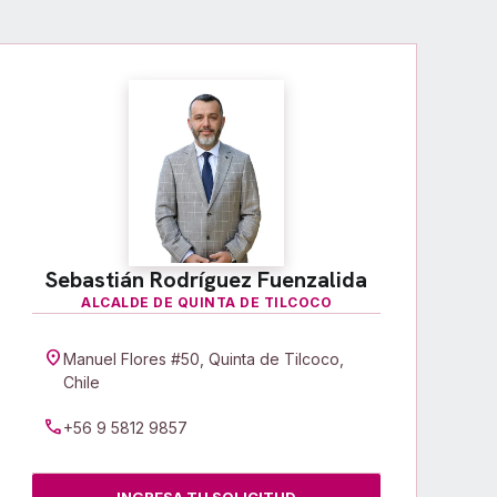
Sebastián Rodríguez Fuenzalida
ALCALDE DE QUINTA DE TILCOCO
location_on
Manuel Flores #50, Quinta de Tilcoco,
Chile
call
+56 9 5812 9857
INGRESA TU SOLICITUD