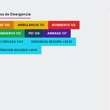
os de Emergencia
AF 130
AMBULANCIA 131
BOMBEROS 132
ABINEROS 133
PDI 134
ARMADA 137
O DROGAS 1412
DENUNCIA SEGURO *4242
ENCIÓN SUICIDIO *4141