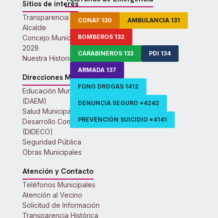
Sitios de interés
Transparencia Activa
CONAF 130
AMBULANCIA 131
Alcalde
BOMBEROS 132
Concejo Municipal 2024-
2028
CARABINEROS 133
PDI 134
Nuestra Historia
ARMADA 137
Direcciones Municipales
FONO DROGAS 1412
Educación Municipal
(DAEM)
DENUNCIA SEGURO *4242
Salud Municipal
PREVENCIÓN SUICIDIO *4141
Desarrollo Comunitario
(DIDECO)
Seguridad Pública
Obras Municipales
Atención y Contacto
Teléfonos Municipales
Atención al Vecino
Solicitud de Información
Transparencia Histórica