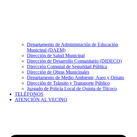
Departamento de Administración de Educación
Municipal (DAEM)
Dirección de Salud Municipal
Dirección de Desarrollo Comunitario (DIDECO)
Dirección Comunal de Seguridad Pública
Dirección de Obras Municipales
Departamento de Medio Ambiente, Aseo y Ornato
Dirección de Tránsito y Transporte Público
Juzgado de Policía Local de Quinta de Tilcoco
TELÉFONOS
ATENCIÓN AL VECINO