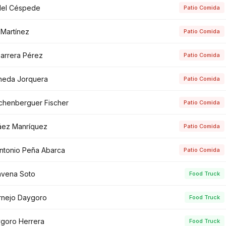
del Céspede
Patio Comida
a Martínez
Patio Comida
Barrera Pérez
Patio Comida
ineda Jorquera
Patio Comida
chenberguer Fischer
Patio Comida
sáez Manríquez
Patio Comida
ntonio Peña Abarca
Patio Comida
avena Soto
Food Truck
rnejo Daygoro
Food Truck
goro Herrera
Food Truck