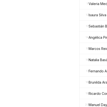
Valeria Me
11
Isaura Silv
12
Sebastián 
13
Angélica P
14
Marcos Rei
15
Natalia Ba
16
Fernando A
17
Brunilda Ar
18
Ricardo Co
19
Manuel Day
20