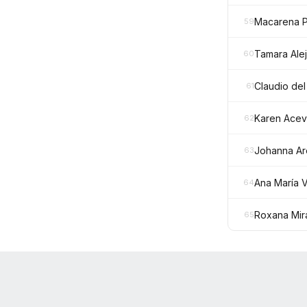
Macarena P
59
Tamara Ale
60
Claudio de
61
Karen Acev
62
Johanna Ar
63
Ana María V
64
Roxana Mir
65