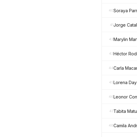
Soraya Par
40
Jorge Cata
41
Marylin Mar
42
Héctor Rod
43
Carla Maca
44
Lorena Day
45
Leonor Con
46
Tabita Mat
47
Camila Andr
48