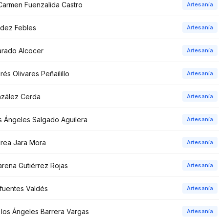
Carmen Fuenzalida Castro
Artesanía
dez Febles
Artesanía
arado Alcocer
Artesanía
rés Olivares Peñailillo
Artesanía
zález Cerda
Artesanía
s Ángeles Salgado Aguilera
Artesanía
drea Jara Mora
Artesanía
rena Gutiérrez Rojas
Artesanía
fuentes Valdés
Artesanía
los Ángeles Barrera Vargas
Artesanía