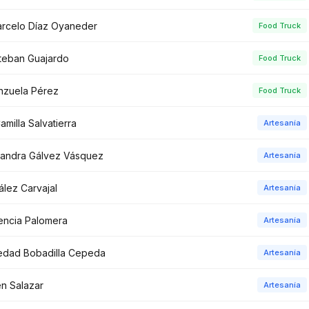
rcelo Díaz Oyaneder
Food Truck
steban Guajardo
Food Truck
enzuela Pérez
Food Truck
amilla Salvatierra
Artesanía
jandra Gálvez Vásquez
Artesanía
lez Carvajal
Artesanía
encia Palomera
Artesanía
ledad Bobadilla Cepeda
Artesanía
én Salazar
Artesanía