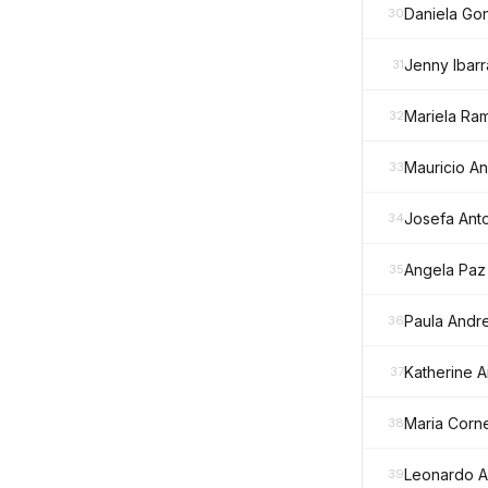
Daniela Go
30
Jenny Ibarr
31
Mariela Ra
32
Mauricio A
33
Josefa Ant
34
Angela Paz
35
Paula Andre
36
Katherine 
37
Maria Corn
38
Leonardo A
39