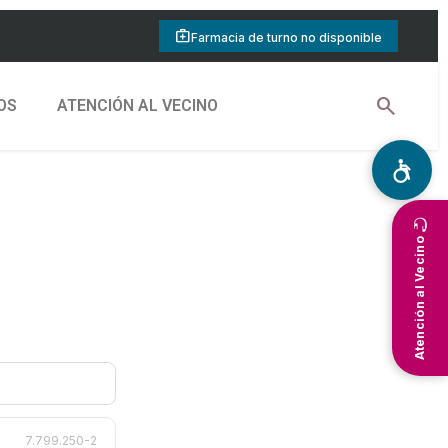
medical_services
Farmacia de turno no disponible
search
OS
ATENCIÓN AL VECINO
Atención al Vecino
7.799.250-2