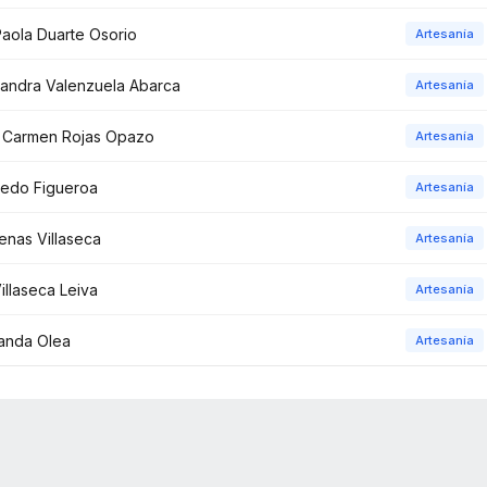
aola Duarte Osorio
Artesanía
jandra Valenzuela Abarca
Artesanía
l Carmen Rojas Opazo
Artesanía
edo Figueroa
Artesanía
enas Villaseca
Artesanía
illaseca Leiva
Artesanía
anda Olea
Artesanía