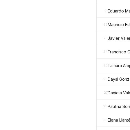
Eduardo Ma
21
Mauricio E
22
Javier Val
23
Francisco C
24
Tamara Ale
25
Daysi Gonzá
26
Daniela Val
27
Paulina So
28
Elena Llant
29