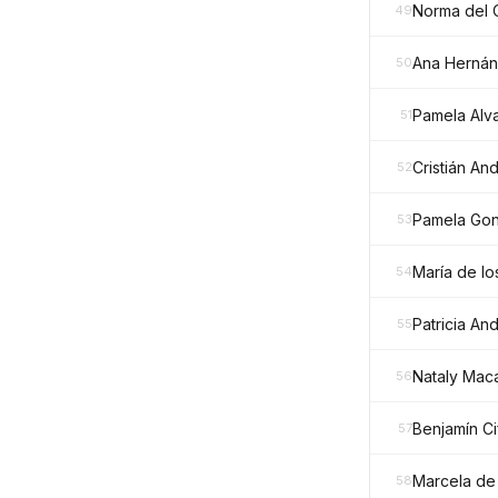
Norma del 
49
Ana Hernán
50
Pamela Alv
51
Cristián And
52
Pamela Gon
53
María de lo
54
Patricia An
55
Nataly Maca
56
Benjamín Ci
57
Marcela de 
58