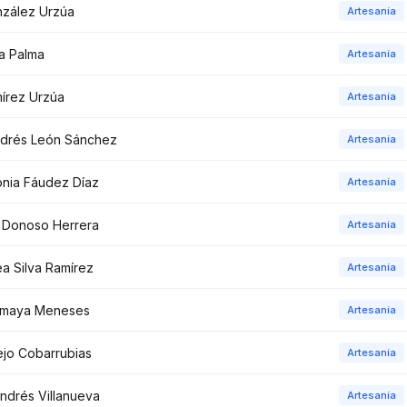
nzález Urzúa
Artesanía
a Palma
Artesanía
mírez Urzúa
Artesanía
ndrés León Sánchez
Artesanía
onia Fáudez Díaz
Artesanía
 Donoso Herrera
Artesanía
a Silva Ramírez
Artesanía
Amaya Meneses
Artesanía
ejo Cobarrubias
Artesanía
ndrés Villanueva
Artesanía