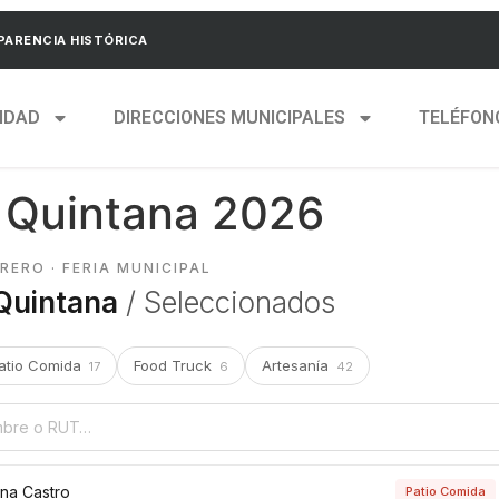
ARENCIA HISTÓRICA
IDAD
DIRECCIONES MUNICIPALES
TELÉFON
a Quintana 2026
BRERO · FERIA MUNICIPAL
Quintana
/ Seleccionados
atio Comida
Food Truck
Artesanía
17
6
42
ana Castro
Patio Comida