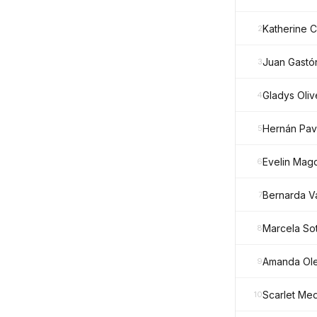
Katherine 
2
Juan Gastó
3
Gladys Oli
4
Hernán Pav
5
Evelin Mag
6
Bernarda Va
7
Marcela So
8
Amanda Ole
9
Scarlet Me
10