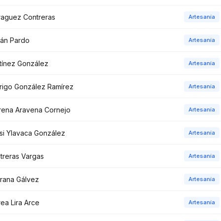
raguez Contreras
Artesanía
lán Pardo
Artesanía
tínez González
Artesanía
rigo González Ramírez
Artesanía
rena Aravena Cornejo
Artesanía
si Ylavaca González
Artesanía
treras Vargas
Artesanía
urana Gálvez
Artesanía
ea Lira Arce
Artesanía