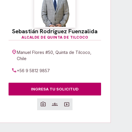
Sebastián Rodríguez Fuenzalida
ALCALDE DE QUINTA DE TILCOCO
location_on
Manuel Flores #50, Quinta de Tilcoco,
Chile
call
+56 9 5812 9857
INGRESA TU SOLICITUD
photo_camera
groups
smart_display