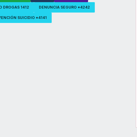
O DROGAS 1412
DENUNCIA SEGURO *4242
ENCIÓN SUICIDIO *4141