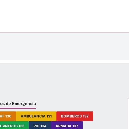
os de Emergencia
AF 130
AMBULANCIA 131
BOMBEROS 132
ABINEROS 133
PDI 134
ARMADA 137