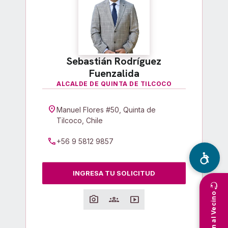
Sebastián Rodríguez
Fuenzalida
ALCALDE DE QUINTA DE TILCOCO
location_on
Manuel Flores #50, Quinta de
Tilcoco, Chile
call
+56 9 5812 9857
INGRESA TU SOLICITUD
Atención al Vecino
photo_camera
groups
smart_display