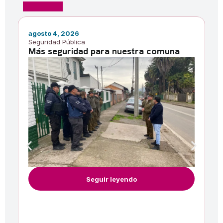
agosto 4, 2026
ju
Seguridad Pública
No
Más seguridad para nuestra comuna
M
i
Seguir leyendo