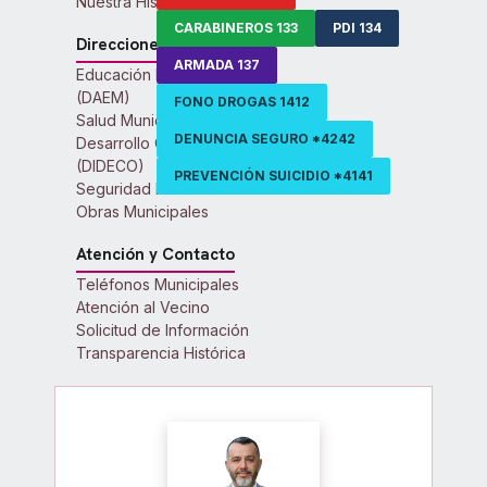
Nuestra Historia
CARABINEROS 133
PDI 134
Direcciones Municipales
ARMADA 137
Educación Municipal
(DAEM)
FONO DROGAS 1412
Salud Municipal
DENUNCIA SEGURO *4242
Desarrollo Comunitario
(DIDECO)
PREVENCIÓN SUICIDIO *4141
Seguridad Pública
Obras Municipales
Atención y Contacto
Teléfonos Municipales
Atención al Vecino
Solicitud de Información
Transparencia Histórica