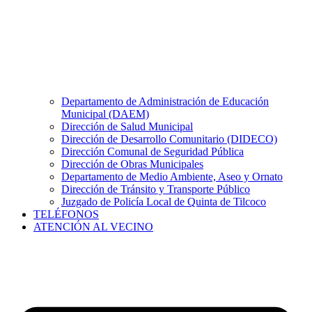
Departamento de Administración de Educación
Municipal (DAEM)
Dirección de Salud Municipal
Dirección de Desarrollo Comunitario (DIDECO)
Dirección Comunal de Seguridad Pública
Dirección de Obras Municipales
Departamento de Medio Ambiente, Aseo y Ornato
Dirección de Tránsito y Transporte Público
Juzgado de Policía Local de Quinta de Tilcoco
TELÉFONOS
ATENCIÓN AL VECINO