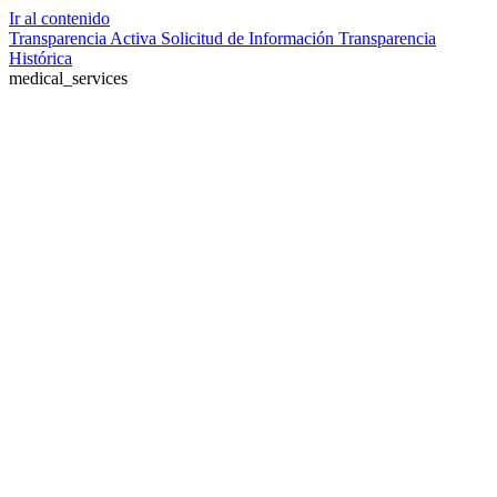
Ir al contenido
Transparencia Activa
Solicitud de Información
Transparencia
Histórica
medical_services
Farmacia de turno no disponible