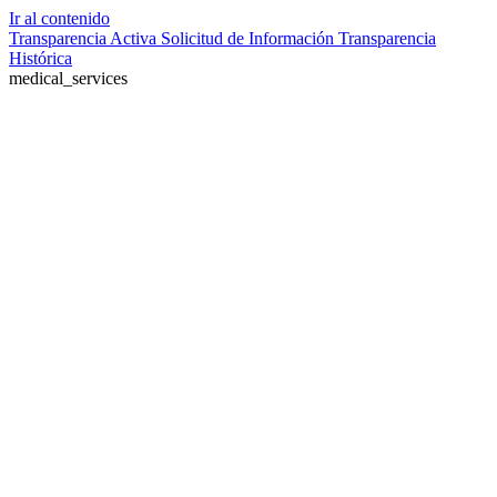
Ir al contenido
Transparencia Activa
Solicitud de Información
Transparencia
Histórica
medical_services
Farmacia de turno no disponible