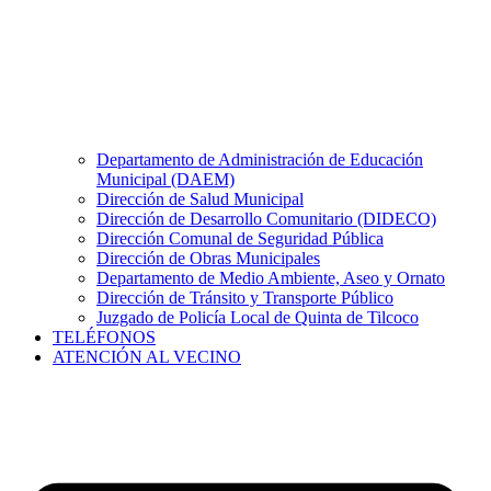
Departamento de Administración de Educación
Municipal (DAEM)
Dirección de Salud Municipal
Dirección de Desarrollo Comunitario (DIDECO)
Dirección Comunal de Seguridad Pública
Dirección de Obras Municipales
Departamento de Medio Ambiente, Aseo y Ornato
Dirección de Tránsito y Transporte Público
Juzgado de Policía Local de Quinta de Tilcoco
TELÉFONOS
ATENCIÓN AL VECINO