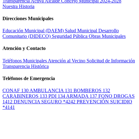
Transparencia Activa
Alcalde
Concejo Municipal 2024-2028
Nuestra Historia
Direcciones Municipales
Educación Municipal (DAEM)
Salud Municipal
Desarrollo
Comunitario (DIDECO)
Seguridad Pública
Obras Municipales
Atención y Contacto
Teléfonos Municipales
Atención al Vecino
Solicitud de Información
Transparencia Histórica
Teléfonos de Emergencia
CONAF 130
AMBULANCIA 131
BOMBEROS 132
CARABINEROS 133
PDI 134
ARMADA 137
FONO DROGAS
1412
DENUNCIA SEGURO *4242
PREVENCIÓN SUICIDIO
*4141