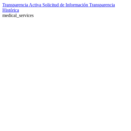
Ir
Transparencia Activa
Solicitud de Información
Transparencia
al
Histórica
contenido
medical_services
Farmacia de turno no disponible