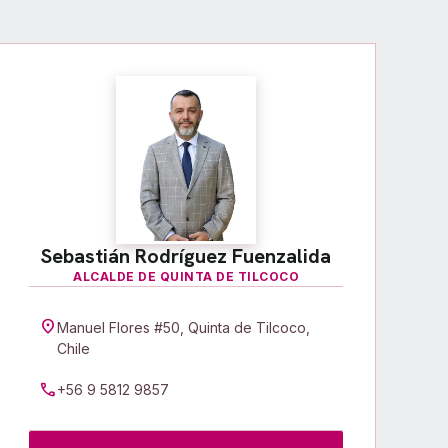
Sebastián Rodríguez Fuenzalida
ALCALDE DE QUINTA DE TILCOCO
location_on
Manuel Flores #50, Quinta de Tilcoco,
Chile
call
+56 9 5812 9857