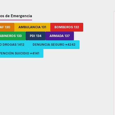
os de Emergencia
AF 130
AMBULANCIA 131
BOMBEROS 132
ABINEROS 133
PDI 134
ARMADA 137
O DROGAS 1412
DENUNCIA SEGURO *4242
ENCIÓN SUICIDIO *4141