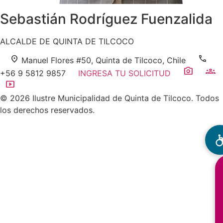
Sebastián Rodríguez Fuenzalida
ALCALDE DE QUINTA DE TILCOCO
location_on
call
Manuel Flores #50, Quinta de Tilcoco, Chile
photo_camera
groups
+56 9 5812 9857
INGRESA TU SOLICITUD
smart_display
© 2026 Ilustre Municipalidad de Quinta de Tilcoco. Todos
los derechos reservados.