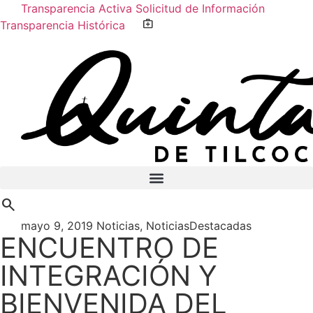
Transparencia Activa
Solicitud de Información
medical_services
Transparencia Histórica
Farmacia de turno no disponible
search
mayo 9, 2019
Noticias
,
NoticiasDestacadas
ENCUENTRO DE
INTEGRACIÓN Y
BIENVENIDA DEL