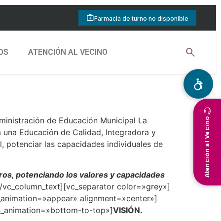
medical_services
Farmacia de turno no disponible
search
OS
ATENCIÓN AL VECINO
inistración de Educación Municipal La
Atención al Vecino
ia una Educación de Calidad, Integradora y
, potenciar las capacidades individuales de
gros, potenciando los valores y capacidades
[/vc_column_text][vc_separator color=»grey»]
_animation=»appear» alignment=»center»]
s_animation=»bottom-to-top»]
VISIÓN.