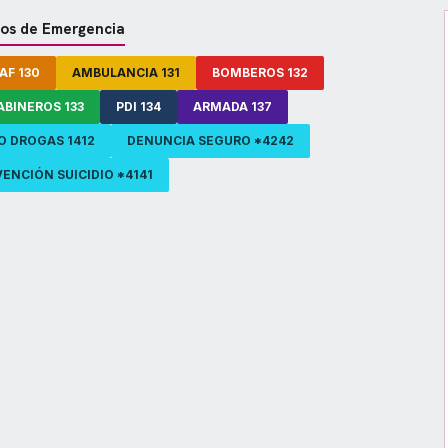
os de Emergencia
AF 130
AMBULANCIA 131
BOMBEROS 132
ABINEROS 133
PDI 134
ARMADA 137
O DROGAS 1412
DENUNCIA SEGURO *4242
ENCIÓN SUICIDIO *4141