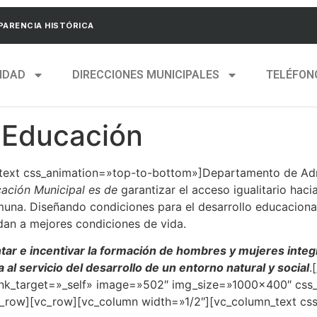
ARENCIA HISTÓRICA
IDAD
DIRECCIONES MUNICIPALES
TELÉFON
 Educación
text css_animation=»top-to-bottom»]Departamento de Adm
ción Municipal es de
garantizar el acceso igualitario hac
una. Diseñando condiciones para el desarrollo educacional
dan a mejores condiciones de vida.
ntar e incentivar la formación de hombres y mujeres inte
al servicio del desarrollo de un entorno natural y social
.
link_target=»_self» image=»502″ img_size=»1000×400″ css
c_row][vc_row][vc_column width=»1/2″][vc_column_text cs