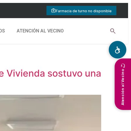
medical_services
Farmacia de turno no disponible
search
OS
ATENCIÓN AL VECINO
de Vivienda sostuvo una
Atención al Vecino