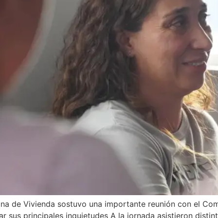
na de Vivienda sostuvo una importante reunión con el Comit
 sus principales inquietudes A la jornada asistieron distint